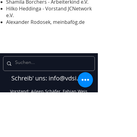
Shamila Borchers - Arbeiterkind e.V.
Hilko Heddinga - Vorstand JCNetwork
e.V.
Alexander Rodosek, meinbafög.de
Schreib' uns:
info@vdsi.org
Vorstand: Aileen Schäfer, Fabian Weis,
Marietta Jung
Vereinsregister Frankfurt am Main, Nr.
15491
© 2025 VDSI e.V.