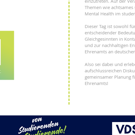
einzutreten. Auf der Ve
Themen wie achtsames 
Mental Health im studen
Dieser Tag ist sowohl fü
entscheidender Bedeutu
Gleichgesinnten in Kont
und zur nachhaltigen En
Ehrenamts an deutschen
Also sei dabei und erleb
aufschlussreichen Disk
gemeinsamer Planung fü
Ehrenamts!