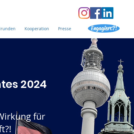
Engagiert?!
lrunden
Kooperation
Presse
tes 2024
Wirkung für
t?!