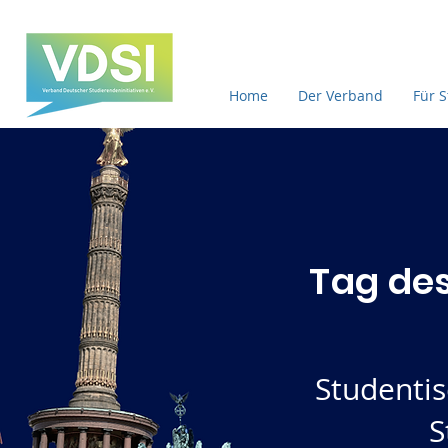
Home
Der Verband
Für 
Tag de
Studenti
S