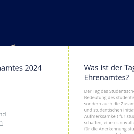
Was ist der T
namtes 2024
Ehrenamtes?
Der Tag des Studentisch
Bedeutung des studenti
sondern auch die Zusa
und studentischen Initiat
und
Aufmerksamkeit für stu
n
schaffen, einen sinnvol
für die Anerkennung st