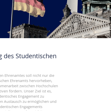
ag des Studentischen
en Ehrenamtes soll nicht nur die
schen Ehrenamts hervorheben,
mmenarbeit zwischen Hochschulen
iven fördern. Unser Ziel ist es,
dentisches Engagement zu
len Austausch zu ermöglichen und
udentischen Engagements