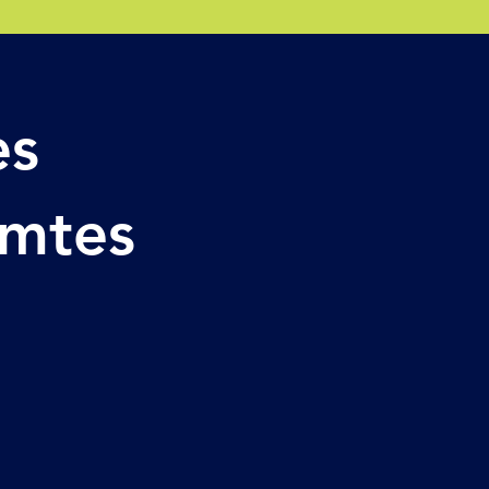
es
amtes