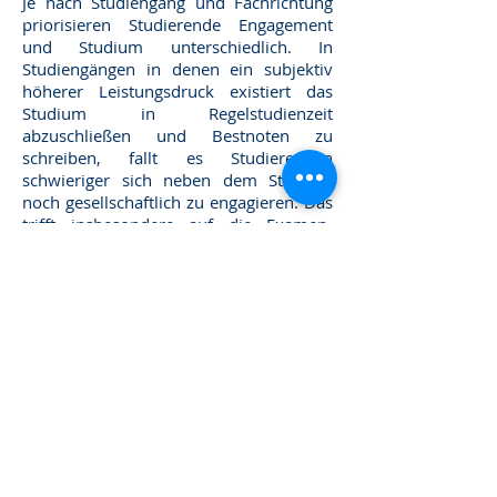
Je nach Studiengang und Fachrichtung
priorisieren Studierende Engagement
und Studium unterschiedlich. In
Studiengängen in denen ein subjektiv
höherer Leistungsdruck existiert das
Studium in Regelstudienzeit
abzuschließen und Bestnoten zu
schreiben, fallt es Studierenden
schwieriger sich neben dem Studium
noch gesellschaftlich zu engagieren. Das
trifft insbesondere auf die Examen-
orientierten Studiengänge 'Medizin' und
'Jura' zu, sowie auf explizit
praxisorientierte Studiengänge an
Fachhochschulen.
Studentisches Engagement lebt von
persönlichen Beziehungen und einem
Umfeld, das für gesellschaftliches
Engagement neben dem Studium
empfänglich ist. Studierende müssen
über das vielfältige Engagement-
Angebot an ihrer Hochschule