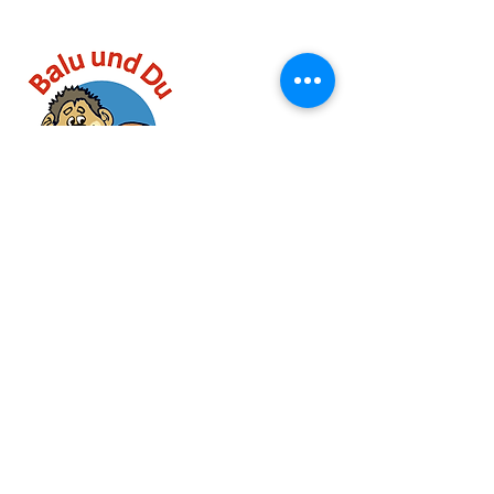
Schreib' uns:
info@vdsi.org
Vorstand: Aileen Schäfer, Fabian Weis,
Marietta Jung
Vereinsregister Frankfurt am Main, Nr.